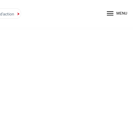
MENU
’action
Déc 3, 2018
Déclaration de la Présidente de l’Association C