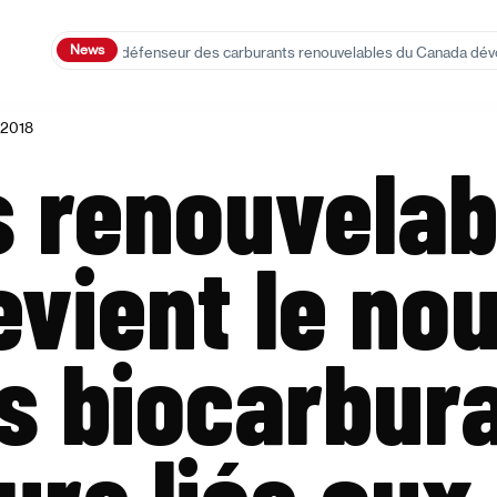
News
 2018
Le grand défenseur des carburants renouvelables du Canada dévoil
 2018
s renouvelab
vient le no
s biocarbura
urs liés aux